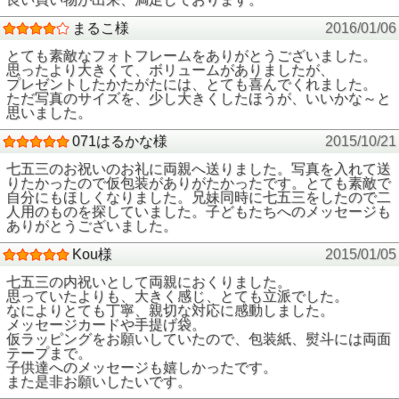
まるこ様
2016/01/06
とても素敵なフォトフレームをありがとうございました。
思ったより大きくて、ボリュームがありましたが、
プレゼントしたかたがたには、とても喜んでくれました。
ただ写真のサイズを、少し大きくしたほうが、いいかな～と
思いました。
071はるかな様
2015/10/21
七五三のお祝いのお礼に両親へ送りました。写真を入れて送
りたかったので仮包装がありがたかったです。とても素敵で
自分にもほしくなりました。兄妹同時に七五三をしたので二
人用のものを探していました。子どもたちへのメッセージも
ありがとうございました。
Kou様
2015/01/05
七五三の内祝いとして両親におくりました。
思っていたよりも、大きく感じ、とても立派でした。
なによりとても丁寧、親切な対応に感動しました。
メッセージカードや手提げ袋。
仮ラッピングをお願いしていたので、包装紙、熨斗には両面
テープまで。
子供達へのメッセージも嬉しかったです。
また是非お願いしたいです。