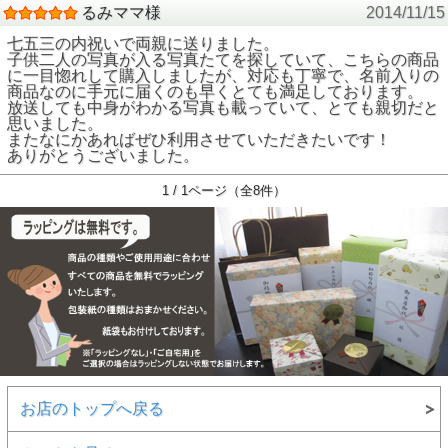
るみママ様
2014/11/15
七五三の内祝いで両親に送りました。
子供二人の写真が入る写真たてを探していて、こちらの商品
に一目惚れして購入しましたが、対応も丁寧で、名前入りの
商品なのに手元に届くのも早くとても満足しております。
放送しても中身がわかる写真も載っていて、とても親切だと
思いました。
またなにかあればぜひ利用させていただきたいです！
ありがとうございました。
1 / 1ページ（全8件）
お店のトップへ戻る