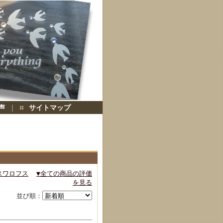
声
｜
サイトマップ
スワロフス
▼全ての商品の評価
を見る
並び順：