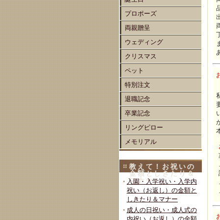
プロポーズ
両親贈呈
ウェディング
クリスマス
ペット
特別注文
退職記念
卒業記念
リングピロー
メモリアル
教えて！お祝いの
金額としきたり＆
マナー
入園・入学祝い・入学内
祝い（お返し）の金額と
しきたり＆マナー
成人の日祝い・成人式の
内祝い（お返し）の金額