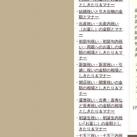
としきたり＆マナー
結婚祝いと引き出物の金
額とマナー
出産祝い・出産内祝い
（お返し）の金額とマナ
ー
初節句祝い・初節句内祝
い・両親へのお返しの金
額の相場としきたり＆マ
ナー
新築祝い・新居祝い・引
越し祝いの金額の相場と
しきたり＆マナー
開店祝い・開業祝いの金
額の相場としきたり＆マ
ナー
還暦祝い・古希・喜寿な
ど長寿祝いの金額の相場
1
としきたり＆マナー
初誕生祝い・初誕生内祝
い(お返し）の金額とし
きたり＆マナー
七五三祝い・七五三内祝