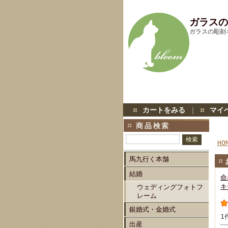
ガラスの
ガラスの彫刻
カートをみる
｜
マイ
商品検索
HO
馬九行く本舗
結婚
命
キ
ウェディングフォトフ
レーム
銀婚式・金婚式
1
出産