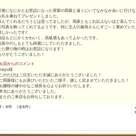
産後になにかとお世話になった実家の両親と遠くにいてなかなか会いに行けな
お礼を兼ねてプレゼントしました。
喜んでくれるだろうとは思ってましたが、両家ともこれ以上ないほど喜んでく
の写真を飾ってくれてるようです。特に主人の義母さんにすご～く褒めていた
嬉しかったです♪
商品もとにかくかわいく、高級感もあってよかったです。
包装やのしもとても綺麗にしていただきました。
また贈り物の時はお世話になります！
ありがとうございました！
お店からのコメント
nayu様
このたびはご注文いただき誠にありがとうございました！
ご両親様にもお喜びいただいたご様子、嬉しく読ませていただきました！
お嬢様の健やかなご成長を心よりお祈りいたします。
本当にありがとうございました。
またのご来店をお待ちしております。
件～6件 （全6件）