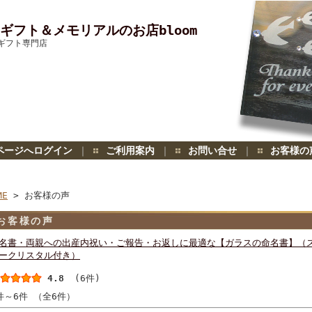
ギフト＆メモリアルのお店bloom
ギフト専門店
ページへログイン
｜
ご利用案内
｜
お問い合せ
｜
お客様の
ME
> お客様の声
お客様の声
名書・両親への出産内祝い・ご報告・お返しに最適な【ガラスの命名書】（
ークリスタル付き）
4.8
(6件)
件～6件 （全6件）