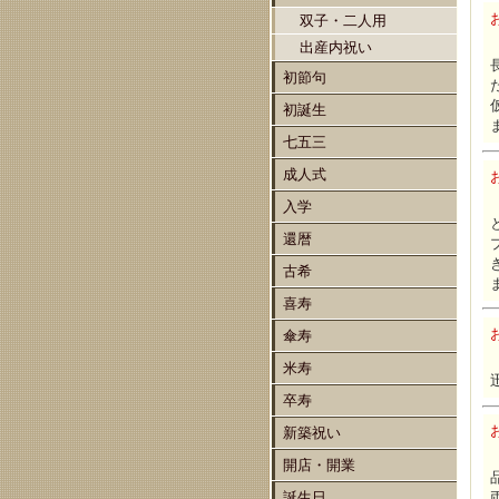
双子・二人用
出産内祝い
初節句
初誕生
七五三
成人式
入学
還暦
古希
喜寿
傘寿
米寿
卒寿
新築祝い
開店・開業
誕生日