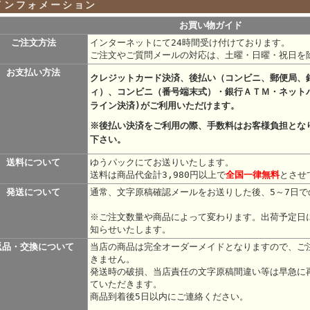
インフォメーション
お買い物ガイド
ご注文方法
インターネットにて24時間受け付けております。
ご注文やご質問メールの対応は、土曜・日曜・祝日を
お支払い方法
クレジットカード決済、後払い（コンビニ、郵便局、
ィ）、コンビニ（番号端末式）・銀行ＡＴＭ・ネット
ライン決済)がご利用いただけます。
※後払い決済をご利用の際、手数料はお客様負担とな
下さい。
送料について
ゆうパックにてお送りいたします。
送料は商品代金計3,980円以上で
全国一律無料
とさせ
発送について
通常、文字原稿確認メールをお送りした後、5～7日で
※ご注文数量や商品によって変わります。出荷予定日
知らせいたします。
返品・交換について
当店の商品は完全オーダーメイドとなりますので、ご
きません。
発送時の破損、当店責任の文字原稿間違い等は早急に
ていただきます。
商品到着後5日以内にご連絡ください。