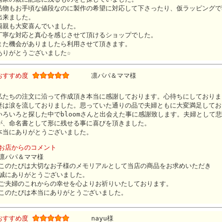
品物もお手頃な値段なのに製作の希望に対応して下さったり、仮ラッピングで
出来ました。
両親も大変喜んでいました。
丁寧な対応と真心を感じさせて頂けるショップでした。
また機会がありましたら利用させて頂きます。
ありがとうございました☆
おすすめ度
凛パパ＆ママ様
私たちの注文に沿って作成頂き本当に感謝しております。心待ちにしておりま
妻は涙を流しておりました。思っていた通りの品で夫婦ともに大変満足してお
いろいろと探した中でbloomさんと出会えた事に感謝致します。夫婦として
が、命名書として形に残せる事に喜びを頂きました。
本当にありがとうございました。
お店からのコメント
凛パパ＆ママ様
このたびは大切なお子様のメモリアルとして当店の商品をお求めいただき
誠にありがとうございました。
ご夫婦のこれからの幸せを心よりお祈りいたしております。
このたびは本当にありがとうございました。
おすすめ度
nayu様