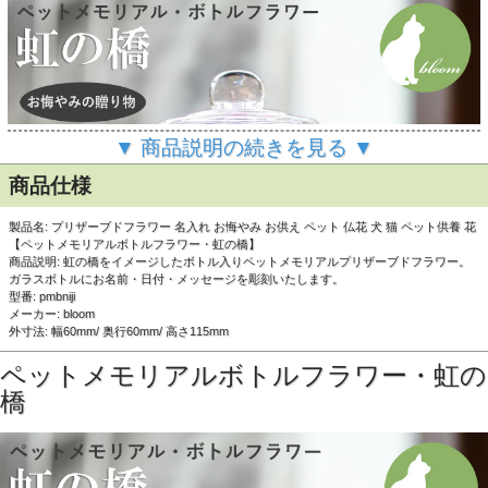
▼ 商品説明の続きを見る ▼
商品仕様
製品名: プリザーブドフラワー 名入れ お悔やみ お供え ペット 仏花 犬 猫 ペット供養 花
【ペットメモリアルボトルフラワー・虹の橋】
商品説明: 虹の橋をイメージしたボトル入りペットメモリアルプリザーブドフラワー。
ガラスボトルにお名前・日付・メッセージを彫刻いたします。
型番: pmbniji
メーカー: bloom
外寸法: 幅60mm/ 奥行60mm/ 高さ115mm
ペットメモリアルボトルフラワー・虹の
橋